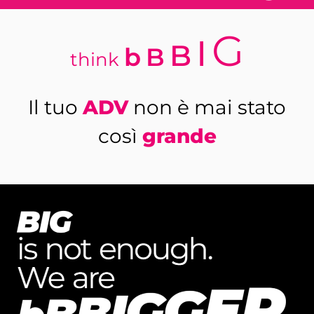
G
I
B
b
B
think
ADV
Il tuo
non è mai stato
grande
così